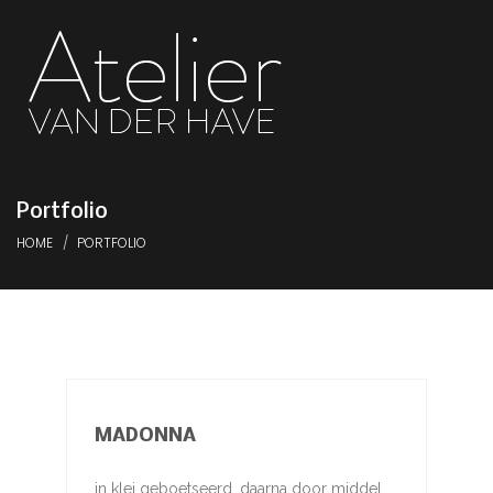
Portfolio
HOME
PORTFOLIO
MADONNA
in klei geboetseerd, daarna door middel