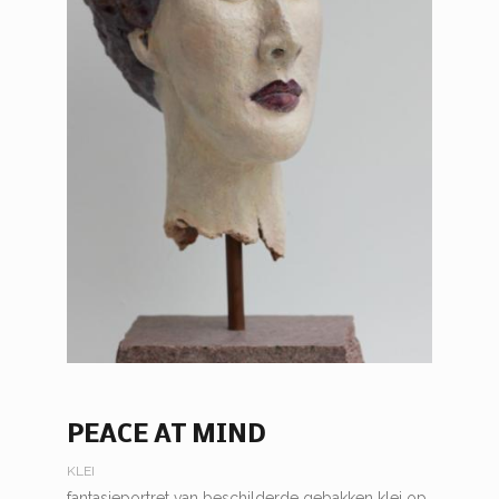
PEACE AT MIND
KLEI
fantasieportret van beschilderde gebakken klei op