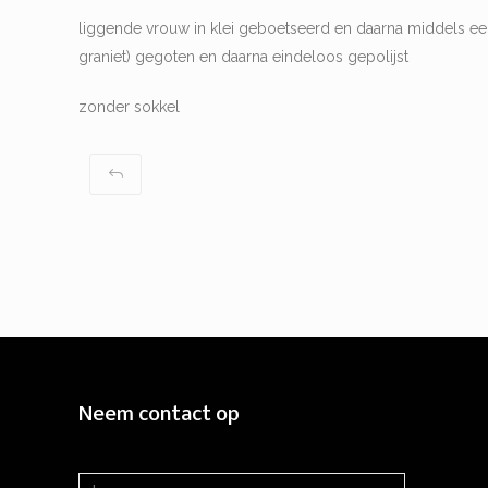
liggende vrouw in klei geboetseerd en daarna middels een
graniet) gegoten en daarna eindeloos gepolijst
zonder sokkel
Neem contact op