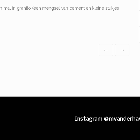
 mal in granito (een mengsel van cement en kleine stukjes
Instagram @mvanderha