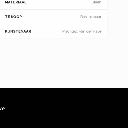
MATERIAAL
Steen
TE KOOP
Beschikbaar
KUNSTENAAR
Machteld van der Have
ve